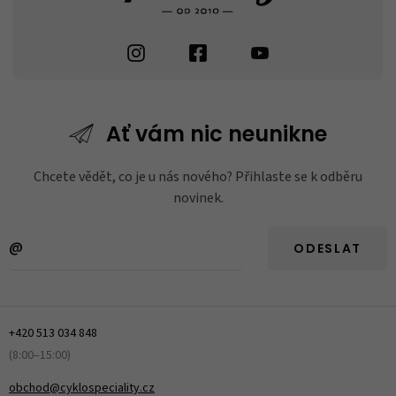
Ať vám nic
neunikne
Chcete vědět, co je u nás nového? Přihlaste se k odběru
novinek.
ODESLAT
+420 513 034 848
(8:00–15:00)
obchod@cyklospeciality.cz