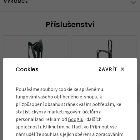
VÝROBCE
Příslušenství
Cookies
ZAVŘÍT
Používáme soubory cookie ke správnému
Košík na láhev SKS Topcage
Košík na láhev SKS Wirecage
fungování vašeho oblíbeného e-shopu, k
přizpůsobení obsahu stránek vašim potřebám, ke
279 Kč
249 Kč
statistickým a marketingovým účelům a
Skladem
Není skladem
personalizaci reklam od
Googlu
i dalších
společností. Kliknutím na tlačítko Přijmout vše
DO KOŠÍKU
nám udělíte souhlas s jejich sběrem a zpracováním