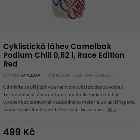
Cyklistická láhev Camelbak
Podium Chill 0,62 l, Race Edition
Red
Výrobce:
CAMELBAK
Kód: 009458
EAN: 0886798031187
Odměňte se při jízdě v parném dni svěží studenou vodou!
Termoizolační láhev na kolo Camelbak Podium Chill je
vyrobená ze zdravotně nezávadného materiálu a udrží teplotu
nápoje dvakrát déle než běžné cyklistické láhve.
Více
499 Kč