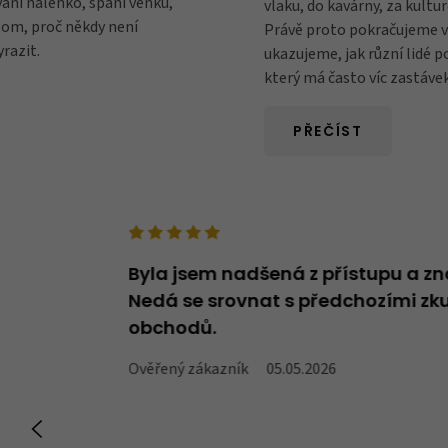
ání nalehko, spaní venku,
vlaku, do kavárny, za kultu
 tom, proč někdy není
Právě proto pokračujeme v
yrazit.
ukazujeme, jak různí lidé p
který má často víc zastávek
PŘEČÍST
deno v názvu -
Byla jsem nadšená z přístupu a zn
oží, které v
Nedá se srovnat s předchozími zku
obchodů.
Ověřený zákazník
05.05.2026