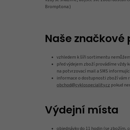
Bromptona:)
Ochranné fólie
Naše značkové 
Láhve a bidony
vzhledem k šíři sortimentu nemůžem
před výdejem zboží provádíme vždy k
na potvrzovací mail a SMS informujíc
Péče o kolo
informace o dostupnosti zboží vám r
obchod@cyklospeciality.cz
pokud nen
Stojánky
Výdejní místa
Vouchery
objednávky do 11 hodin (se zbožím,