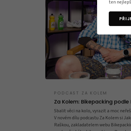
ten nejlepš
PŘI
PODCAST ZA KOLEM
Za Kolem: Bikepacking podle
Sbalit věci na kolo, vyrazit a moc neřeš
V novém dílu podcastu Za Kolem si Ja
Raškou, zakladatelem webu Bikepackin