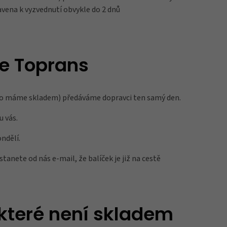
avena k vyzvednutí obvykle do 2 dnů
e Toprans
 co máme skladem) předáváme dopravci ten samý den.
u vás.
ndělí.
tanete od nás e-mail, že balíček je již na cestě
, které není skladem