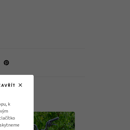
ZAVŘÍT
pu, k
ovým
tlačítko
poskytneme