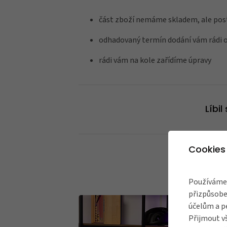
část zboží nemáme skladem, ale post
odhadovaný termín dodání vám rádi 
rádi vám na kole zařídíme úpravy
Líbi
Cookies
Používáme 
přizpůsobe
účelům a p
Přijmout v