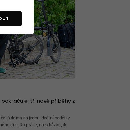
OUT
pokračuje: tři nové příběhy z
čeká doma na jednu ideální neděli v
žného dne. Do práce, na schůzku, do