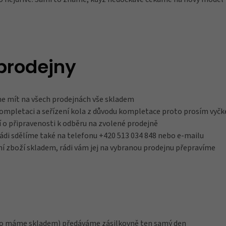
Tachometry
prodejny
Košíky na láhve
e mít na všech prodejnách vše skladem
ompletaci a seřízení kola z důvodu kompletace proto prosím vyčk
í o připravenosti k odběru na zvolené prodejně
Dětské sedačky a tažná lana
ádi sdělíme také na telefonu +420 513 034 848 nebo e-mailu
í zboží skladem, rádi vám jej na vybranou prodejnu přepravíme
Péče o tělo
Literatura
 co máme skladem) předáváme zásilkovně ten samý den