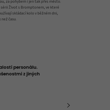
rou, za pohybem i jen tak přes město.
 sérii Život s Bromptonem, ve které
oužívají skládací kolo v běžném dni,
 než času.
alostí personálu.
Neformální přátelský přístup
šenostmi z jiných
Vladimír
20.04.2026