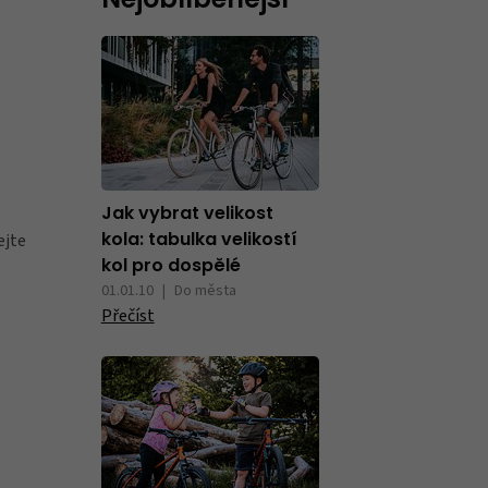
Nejoblíbenější
Blatníky
Nářadí
Jak vybrat velikost
ejte
kola: tabulka velikostí
kol pro dospělé
Držáky na kola
01.01.10
Do města
Přečíst
Zrcátka