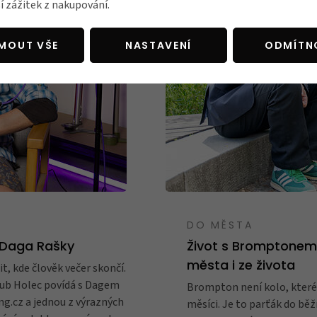
í zážitek z nakupování.
JMOUT VŠE
NASTAVENÍ
ODMÍTN
DO MĚSTA
 Daga Rašky
Život s Bromptonem 
města i ze života
it, kde člověk večer skončí.
kub Holec povídá s Dagem
Brompton není kolo, které 
g.cz a jednou z výrazných
měsíci. Je to parťák do bě