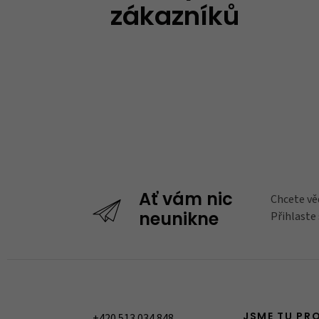
zákazníků
Chcete vě
Ať vám nic
Přihlaste
neunikne
+420 513 034 848
JSME TU PR