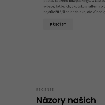
postav českého bikepackingu. O cestov
výbavě, fatbicích, Skotsku s raftem i o
nejdůležitější dojet daleko, ale vůbec v
PŘEČÍST
Takový trochu jiný obchod, jak mají uve
speciality. Spíše kvalitnější zboží nebo zb
běžném obchodě neseženete.
Ověřený zákazník
12.10.2023
RECENZE
Názory našich