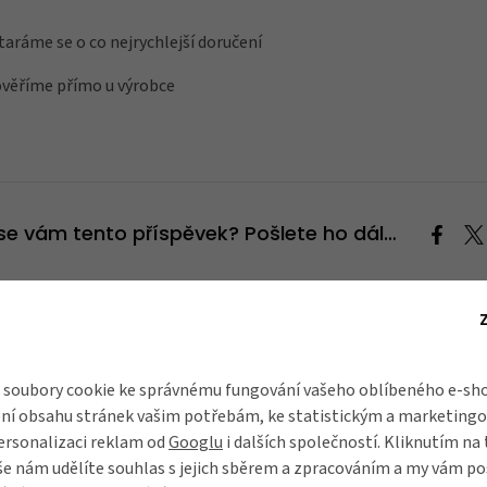
aráme se o co nejrychlejší doručení
ověříme přímo u výrobce
l se vám tento příspěvek? Pošlete ho dál…
Kam dále?
soubory cookie ke správnému fungování vašeho oblíbeného e-sho
ní obsahu stránek vašim potřebám, ke statistickým a marketing
ersonalizaci reklam od
Googlu
i dalších společností. Kliknutím na 
še nám udělíte souhlas s jejich sběrem a zpracováním a my vám 