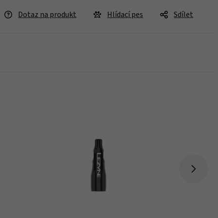
Dotaz na produkt
Hlídací pes
Sdílet
Skladem > 5 ks
Koupit