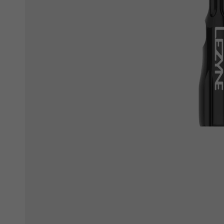
Ochranné fólie
Láhve a bidony
Péče o kolo
Stojánky
Vouchery