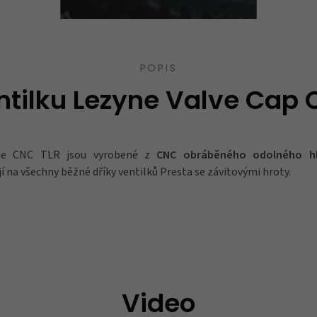
POPIS
tilku Lezyne Valve Cap 
yne CNC TLR jsou vyrobené z
CNC obráběného odolného hl
ují na všechny běžné dříky ventilků Presta se závitovými hroty.
Video