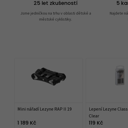
25 let zkušeností
5 k
Jsme jedničkou na trhu v oblasti dětské a
Najdete ná
městské cyklistiky.
Mini nářadí Lezyne RAP II 19
Lepení Lezyne Class
Clear
1 189 Kč
119 Kč