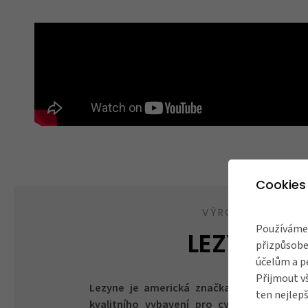
Cookies
VÝROBCE
Používáme 
LEZYNE
přizpůsobe
účelům a p
Přijmout v
Lezyne je americká značka specializující 
ten nejlepš
kvalitního vybavení pro cyklisty.
Byla zal