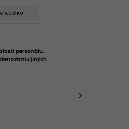
O KOŠÍKU
alostí personálu.
Neformální přátelský přístup
šenostmi z jiných
Vladimír
20.04.2026