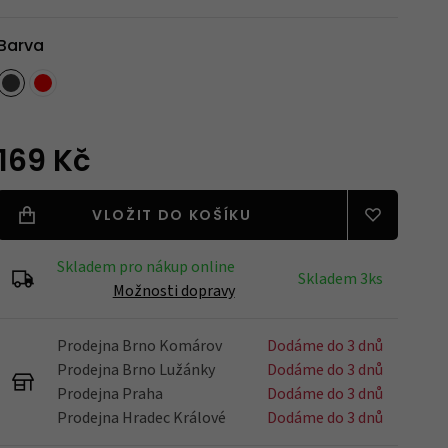
Barva
Blatníky
Nářadí
169 Kč
VLOŽIT DO KOŠÍKU
Držáky na kola
Skladem pro nákup online
Skladem 3ks
Možnosti dopravy
Prodejna Brno Komárov
Zrcátka
Dodáme do 3 dnů
Prodejna Brno Lužánky
Dodáme do 3 dnů
Prodejna Praha
Dodáme do 3 dnů
Prodejna Hradec Králové
Dodáme do 3 dnů