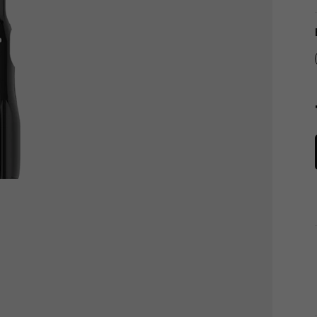
Tachometry
Košíky na láhve
Dětské sedačky a tažná lana
Péče o tělo
Literatura