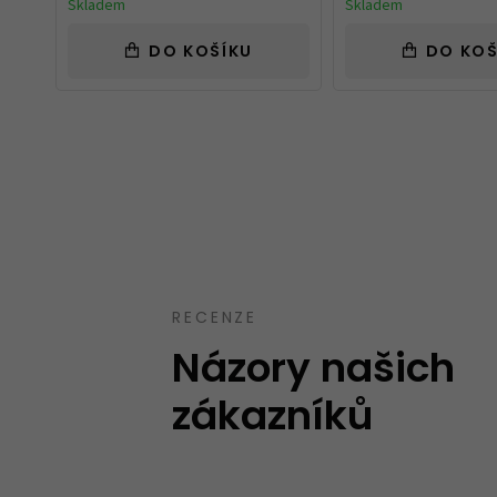
Skladem
Skladem
DO KOŠÍKU
DO KOŠ
Takový trochu jiný obchod, jak mají uve
speciality. Spíše kvalitnější zboží nebo zb
běžném obchodě neseženete.
Ověřený zákazník
12.10.2023
RECENZE
Názory našich
zákazníků