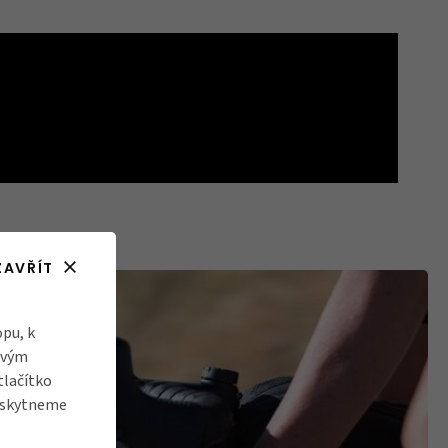
ZAVŘÍT
pu, k
ovým
tlačítko
poskytneme