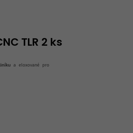
CNC TLR 2 ks
iníku
a eloxované pro