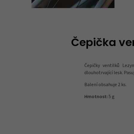
Čepička ven
Čepičky ventilků Lez
dlouhotrvající lesk. Pas
Balení obsahuje 2 ks.
Hmotnost:
5 g