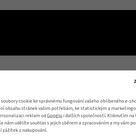
soubory cookie ke správnému fungování vašeho oblíbeného e-sho
ní obsahu stránek vašim potřebám, ke statistickým a marketing
ersonalizaci reklam od
Googlu
i dalších společností. Kliknutím na 
še nám udělíte souhlas s jejich sběrem a zpracováním a my vám 
se na výrobu
í zážitek z nakupování.
ožena ikonou