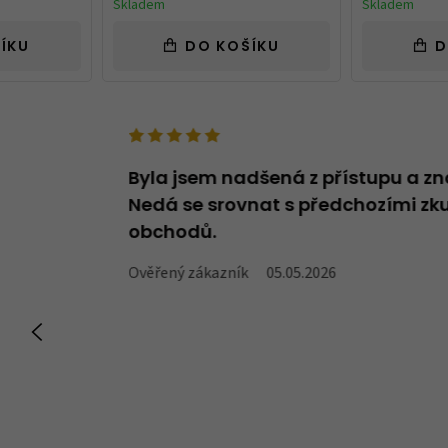
Skladem
Skladem
ÍKU
DO KOŠÍKU
D
deno v názvu -
Byla jsem nadšená z přístupu a zn
oží, které v
Nedá se srovnat s předchozími zku
obchodů.
Ověřený zákazník
05.05.2026