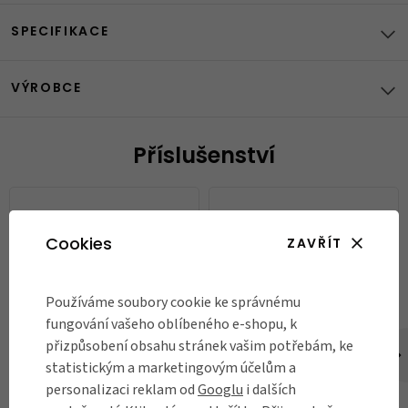
SPECIFIKACE
VÝROBCE
Příslušenství
Cookies
ZAVŘÍT
Používáme soubory cookie ke správnému
fungování vašeho oblíbeného e-shopu, k
přizpůsobení obsahu stránek vašim potřebám, ke
Helma Nutcase Vio Adventure
Mini pumpa Silca Gravelero
statistickým a marketingovým účelům a
Mips, Bahous Green
personalizaci reklam od
Googlu
i dalších
1 500 Kč
2 299 Kč