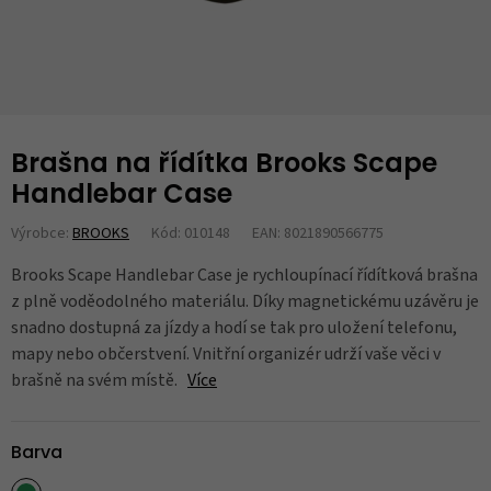
Brašna na řídítka Brooks Scape
Handlebar Case
Výrobce:
BROOKS
Kód: 010148
EAN: 8021890566775
Brooks Scape Handlebar Case je rychloupínací řídítková brašna
z plně voděodolného materiálu. Díky magnetickému uzávěru je
snadno dostupná za jízdy a hodí se tak pro uložení telefonu,
mapy nebo občerstvení. Vnitřní organizér udrží vaše věci v
brašně na svém místě.
Více
Barva