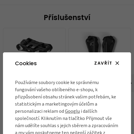
Příslušenství
Cookies
ZAVŘÍT
Mini nářadí Lezyne RAP II 19
Multifunkční nářadí Knog Fang
Používáme soubory cookie ke správnému
fungování vašeho oblíbeného e-shopu, k
1 189 Kč
890 Kč
přizpůsobení obsahu stránek vašim potřebám, ke
statistickým a marketingovým účelům a
Skladem
Skladem
personalizaci reklam od
Googlu
i dalších
společností. Kliknutím na tlačítko Přijmout vše
DO KOŠÍKU
DO KOŠÍKU
nám udělíte souhlas s jejich sběrem a zpracováním
a my vám poskytneme ten nejlepší zážitek z