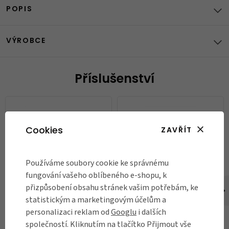
POPIS
VÝROBCE
Příslušenství
Cookies
ZAVŘÍT
Používáme soubory cookie ke správnému
fungování vašeho oblíbeného e-shopu, k
Brašna Brompton Electric City
Nabíječka Brompton Electric
přizpůsobení obsahu stránek vašim potřebám, ke
Large Bag
Fast Charger 4A
statistickým a marketingovým účelům a
7 200 Kč
3 900 Kč
personalizaci reklam od
Googlu
i dalších
společností. Kliknutím na tlačítko Přijmout vše