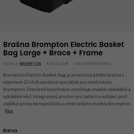
Brašna Brompton Electric Basket
Bag Large + Brace + Frame
Výrobce:
BROMPTON
Kód: 013248
EAN: 5053099270910
Brompton Electric Basket Bag je prostorná přední brašna s
objemem 22 litrů navržená speciálně pro elektrokola
Brompton. Otevřená konstrukce umožňuje snadné nakládání a
vykládání věcí. Integrovaný prostor pro baterii a nabíjecí port
zajišťují plnou kompatibilitu s elektrickými modely Brompton.
Více
Barva