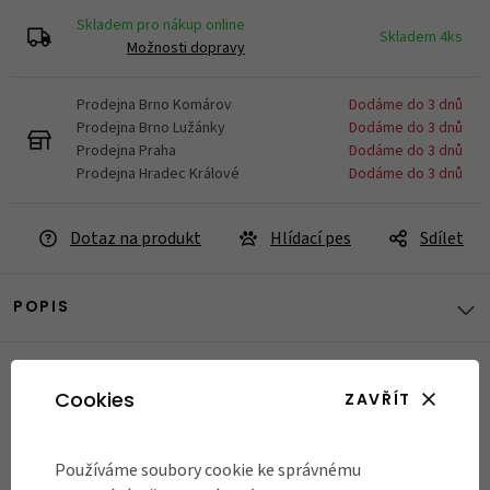
Skladem pro nákup online
Skladem 4ks
Možnosti dopravy
Prodejna Brno Komárov
Dodáme do 3 dnů
Prodejna Brno Lužánky
Dodáme do 3 dnů
Prodejna Praha
Dodáme do 3 dnů
Prodejna Hradec Králové
Dodáme do 3 dnů
Dotaz na produkt
Hlídací pes
Sdílet
POPIS
RECENZE
Cookies
ZAVŘÍT
Názory našich zákazníků
Používáme soubory cookie ke správnému