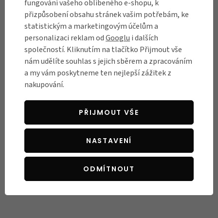
fungování vašeho oblíbeného e-shopu, k
přizpůsobení obsahu stránek vašim potřebám, ke
Byla jsem nadšená z přístupu a znalostí
N
statistickým a marketingovým účelům a
personálu. Nedá se srovnat s předchozími
..
personalizaci reklam od
Googlu
i dalších
zkušenostmi z jiných obchodů.
V
společností. Kliknutím na tlačítko Přijmout vše
Ověřený zákazník
05.05.2026
nám udělíte souhlas s jejich sběrem a zpracováním
a my vám poskytneme ten nejlepší zážitek z
nakupování.
PŘIJMOUT VŠE
NASTAVENÍ
ODMÍTNOUT