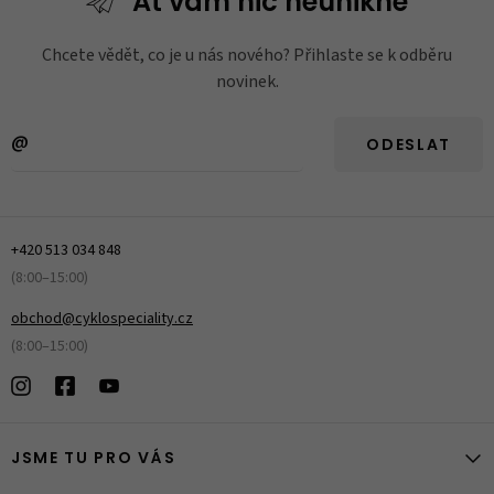
Ať vám nic
neunikne
Chcete vědět, co je u nás nového? Přihlaste se k odběru
novinek.
ODESLAT
+420 513 034 848
(8:00–15:00)
obchod@cyklospeciality.cz
(8:00–15:00)
JSME TU PRO VÁS