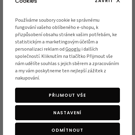
Cookies
ZAVŘÍT
Používáme soubory cookie ke správnému
fungování vašeho oblíbeného e-shopu, k
PRO DĚTI
přizpůsobení obsahu stránek vašim potřebám, ke
Šílené doplňky na kolo
statistickým a marketingovým účelům a
Riesel Design
personalizaci reklam od
Googlu
i dalších
společností. Kliknutím na tlačítko Přijmout vše
Nudí vás běžná výbava na kolo
nám udělíte souhlas s jejich sběrem a zpracováním
a chcete vystoupit z davu? Tak
a my vám poskytneme ten nejlepší zážitek z
to jste tu správně!
nakupování.
Extravagantní kousky z dílny
německé značky Riesel Design
mají dokonale našlápnutý
PŘIJMOUT VŠE
styl, který rozproudí každou
jízdu a udělá z vašeho kola
NASTAVENÍ
módní ikonu.
ODMÍTNOUT
PŘEČÍST