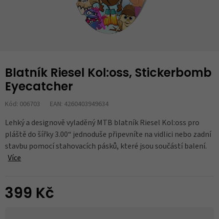
Blatník Riesel Kol:oss, Stickerbomb
Eyecatcher
Kód: 006703
EAN: 4260403949634
Lehký a designově vyladěný MTB blatník Riesel Kol:oss pro
pláště do šířky 3.00“ jednoduše připevníte na vidlici nebo zadní
stavbu pomocí stahovacích pásků, které jsou součástí balení.
Více
399 Kč