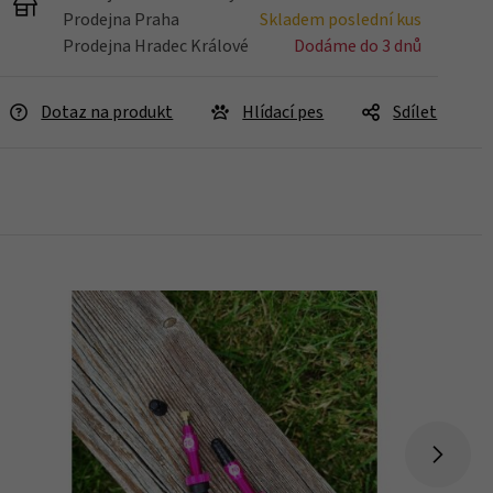
Prodejna Praha
Skladem poslední kus
Prodejna Hradec Králové
Dodáme do 3 dnů
Dotaz na produkt
Hlídací pes
Sdílet
Skladem 2 ks
Koupit