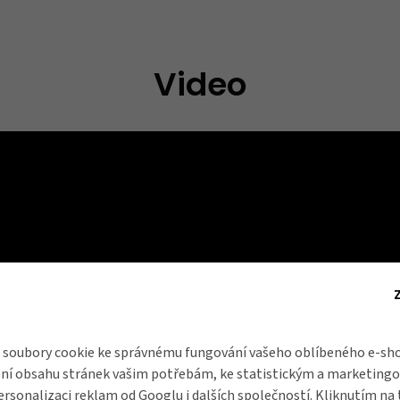
Video
soubory cookie ke správnému fungování vašeho oblíbeného e-sho
ní obsahu stránek vašim potřebám, ke statistickým a marketing
ersonalizaci reklam od
Googlu
i dalších společností. Kliknutím na 