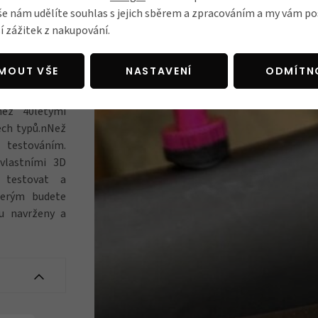
še nám udělíte souhlas s jejich sběrem a zpracováním a my vám 
í zážitek z nakupování.
 cyklistické
JMOUT VŠE
NASTAVENÍ
ODMÍTN
ti a výhody.
tatní výrobci
než 40letými
šech typů.nNež
 testováním.
vlastními 3D
, testovat a
terým budete
u navrženy a