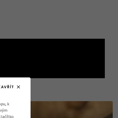
ZAVŘÍT
pu, k
ovým
tlačítko