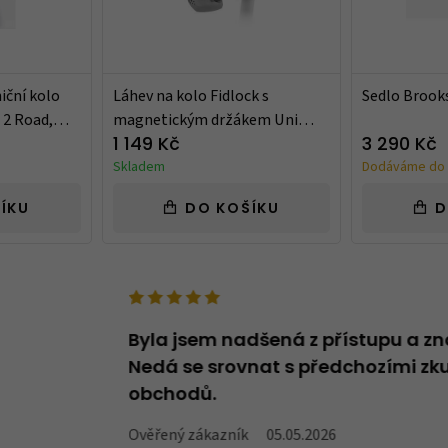
niční kolo
Láhev na kolo Fidlock s
Sedlo Brook
 2 Road,
magnetickým držákem Uni
Base, tmavá
1 149 Kč
3 290 Kč
Skladem
Dodáváme do 
ÍKU
DO KOŠÍKU
D
deno v názvu -
Byla jsem nadšená z přístupu a zn
oží, které v
Nedá se srovnat s předchozími zku
obchodů.
Ověřený zákazník
05.05.2026