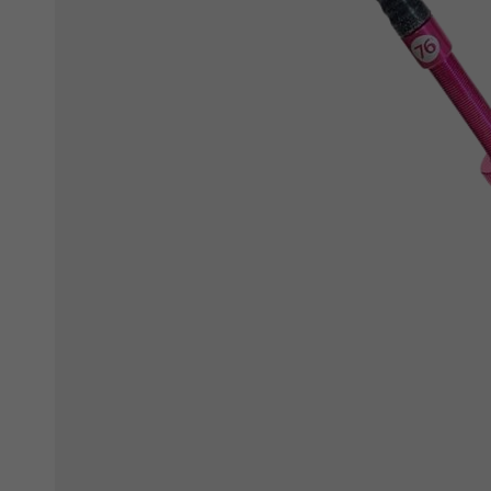
Ochranné fólie
Láhve a bidony
Péče o kolo
Stojánky
Vouchery