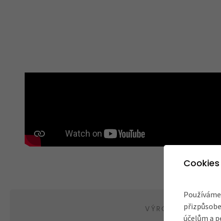
Cookies
Používáme 
přizpůsobe
VÝROBCE
účelům a p