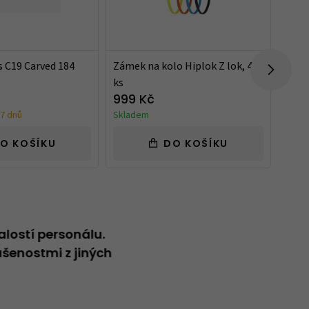
s C19 Carved 184
Zámek na kolo Hiplok Z lok, 4
Cykl
ks
Cycl
999 Kč
599
7 dnů
Skladem
Skla
O KOŠÍKU
DO KOŠÍKU
alostí personálu.
Neformální přátelský přístup
šenostmi z jiných
Vladimír
20.04.2026