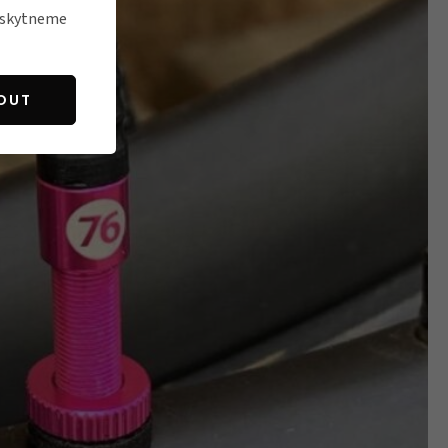
poskytneme
OUT