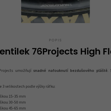
POPIS
ntilek 76Projects High Flo
Projects umožňují
snadné nafouknutí bezdušového pláště
. 
e 3 velikostech podle výšky ráfku:
výškou 15-35 mm
výškou 30-50 mm
výškou 45-65 mm