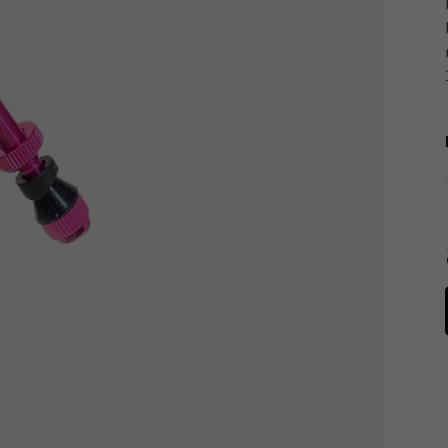
Tachometry
Košíky na láhve
Dětské sedačky a tažná lana
Péče o tělo
Literatura