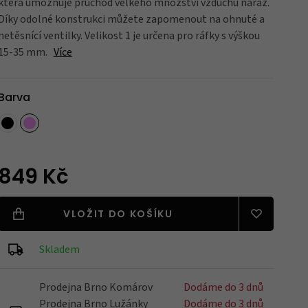
která umožňuje průchod velkého množství vzduchu naráz.
Díky odolné konstrukci můžete zapomenout na ohnuté a
netěsnící ventilky. Velikost 1 je určena pro ráfky s výškou
Blatníky
15-35 mm.
Více
Barva
Nářadí
Držáky na kola
849 Kč
VLOŽIT DO KOŠÍKU
Zrcátka
Skladem
Prodejna Brno Komárov
Dodáme do 3 dnů
Prodejna Brno Lužánky
Dodáme do 3 dnů