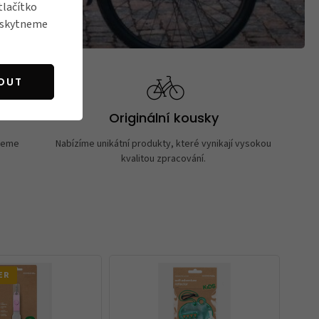
tlačítko
poskytneme
OUT
Originální kousky
neme
Nabízíme unikátní produkty, které vynikají vysokou
kvalitou zpracování.
ER