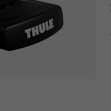
Tachometry
Košíky na láhve
Dětské sedačky a tažná lana
Péče o tělo
Literatura