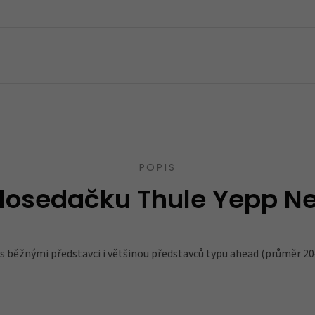
POPIS
losedačku Thule Yepp Nexx
 s běžnými představci i většinou představců typu ahead (průměr 2