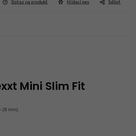
Dotaz na produkt
Hlídací pes
Sdílet
Není skladem
Koupit
t Mini Slim Fit
0–28 mm).