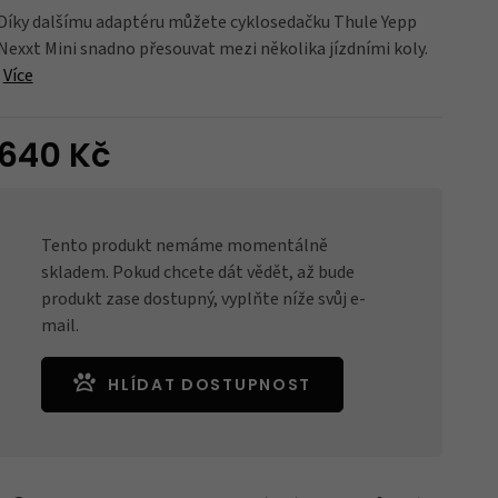
Díky dalšímu adaptéru můžete cyklosedačku Thule Yepp
Nexxt Mini snadno přesouvat mezi několika jízdními koly.
Blatníky
Více
640 Kč
Nářadí
Tento produkt nemáme momentálně
skladem. Pokud chcete dát vědět, až bude
Držáky na kola
produkt zase dostupný, vyplňte níže svůj e-
mail.
Zrcátka
HLÍDAT DOSTUPNOST