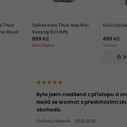
a Thule
Opěrka hlavy Thule Yepp Mini
Svítící tyči
ame Mount
Sleeping Roll Miffy
899 Kč
499 Kč
Není skladem
Skladem
D
deno v názvu -
Byla jsem nadšená z přístupu a zn
oží, které v
Nedá se srovnat s předchozími zku
obchodů.
Ověřený zákazník
05.05.2026