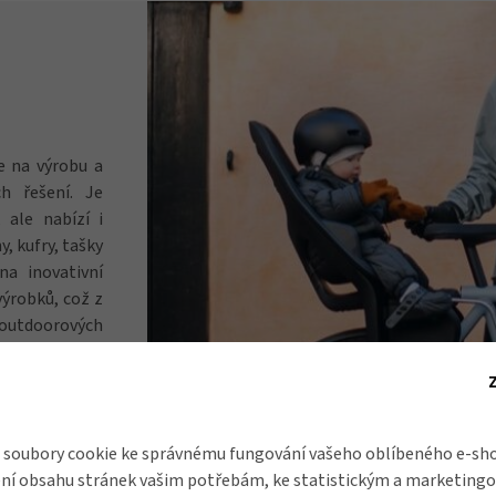
je na výrobu a
h řešení. Je
 ale nabízí i
, kufry, tašky
na inovativní
výrobků, což z
outdoorových
soubory cookie ke správnému fungování vašeho oblíbeného e-sho
ní obsahu stránek vašim potřebám, ke statistickým a marketing