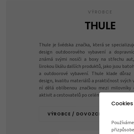
VÝROBCE
THULE
Thule je švédska značka, která se specializu
design outdoorového vybavení a dopravníc
známá svými nosiči a boxy na střechu aut,
širokou škálu dalších produktů, jako jsou batohy
a outdoorové vybavení. Thule klade důraz 
design, kvalitu materiálů a praktičnost svých 
ní dělá oblíbenou značkou mezi milovníky 
aktivit a cestovatelů po celém světě.
Cookies
VÝROBCE / DOVOZCE
Používáme 
přizpůsobe