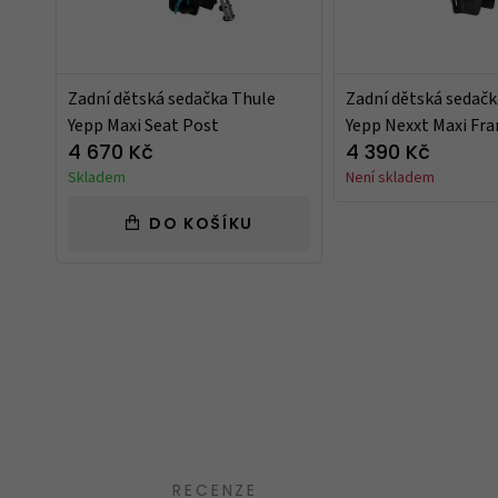
Zadní dětská sedačka Thule
Zadní dětská sedačk
Yepp Maxi Seat Post
Yepp Nexxt Maxi Fr
4 670 Kč
4 390 Kč
Skladem
Není skladem
DO KOŠÍKU
Takový trochu jiný obchod, jak mají uve
speciality. Spíše kvalitnější zboží nebo zb
běžném obchodě neseženete.
Ověřený zákazník
12.10.2023
RECENZE