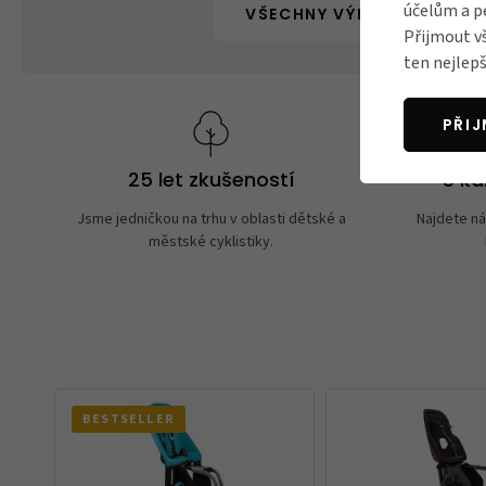
účelům a p
VŠECHNY VÝROBKY THULE
Přijmout v
ten nejlepš
PŘI
25 let zkušeností
5 k
Jsme jedničkou na trhu v oblasti dětské a
Najdete ná
městské cyklistiky.
BESTSELLER