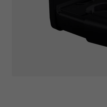
Ochranné fólie
Láhve a bidony
Péče o kolo
Stojánky
Vouchery