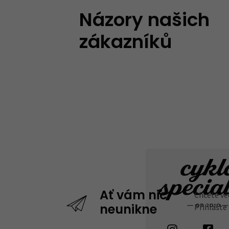
Názory našich
zákazníků
Chcete vě
Ať vám nic
Přihlaste
neunikne