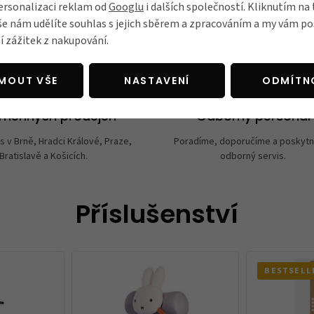
ersonalizaci reklam od
Googlu
i dalších společností. Kliknutím na 
še nám udělíte souhlas s jejich sběrem a zpracováním a my vám 
í zážitek z nakupování.
JMOUT VŠE
NASTAVENÍ
ODMÍTN
amenných prodejen
Odborný personál
s v Brně, Hradci Králové, Praze,
Poradíme, doporučíme a poskyt
Bratislavě a Košicích.
odborný servis.
Příslušenství
BESTSELL