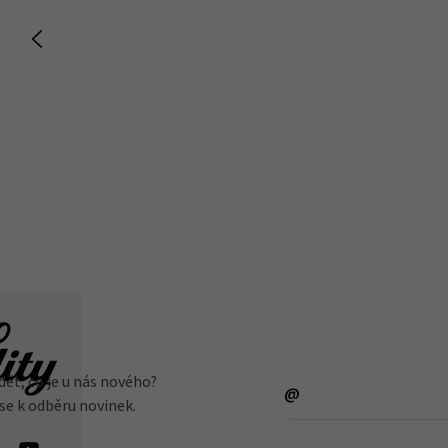
dět, co je u nás nového?
 se k odběru novinek.