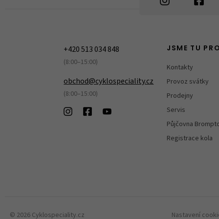
+420 513 034 848
JSME TU PR
(8:00–15:00)
Kontakty
obchod@cyklospeciality.cz
Provoz svátky
(8:00–15:00)
Prodejny
Servis
Půjčovna Brompt
Registrace kola
© 2026 Cyklospeciality.cz
Nastavení cook