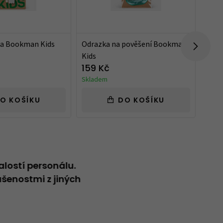
nka Bookman Kids
Odrazka na pověšení Bookman
Děts
Kids
Eddy
0,35 
159 Kč
799
Skladem
Není 
O KOŠÍKU
DO KOŠÍKU
alostí personálu.
Neformální přátelský přístup
šenostmi z jiných
Vladimír
20.04.2026