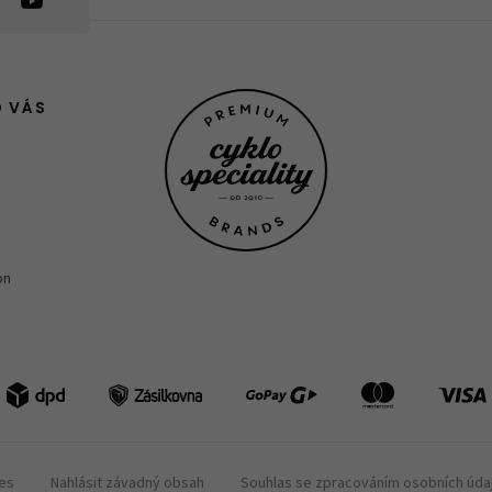
O VÁS
on
ies
Nahlásit závadný obsah
Souhlas se zpracováním osobních úda