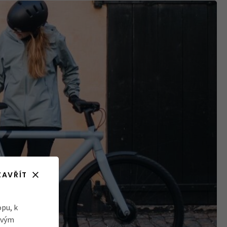
ZAVŘÍT
pu, k
ovým