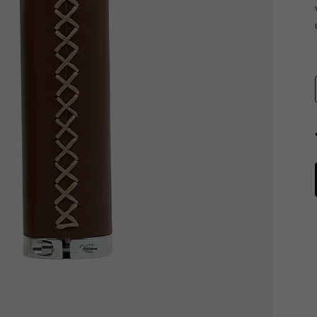
Tachometry
Košíky na láhve
Dětské sedačky a tažná lana
Péče o tělo
Literatura