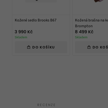
Kožené sedlo Brooks B67
Kožená brašna na k
Brompton
3 990 Kč
8 499 Kč
Skladem
Skladem
DO KOŠÍKU
DO KOŠ
Takový trochu jiný obchod, jak mají uve
speciality. Spíše kvalitnější zboží nebo zb
běžném obchodě neseženete.
Ověřený zákazník
12.10.2023
RECENZE