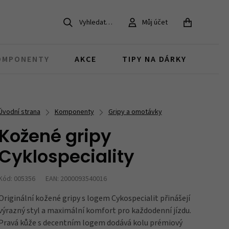
Vyhledat…
Můj účet
ZAVŘÍT
OMPONENTY
AKCE
TIPY NA DÁRKY
Dětská kola 20
Pro MTB bajkery
Gravel kola
Koloběžky pro děti
MTB
Chrániče na kolo
Brzdy
Doplňky v akci
Úvodní strana
Komponenty
Gripy a omotávky
děti 6 - 9 let
dárky pro MTB cyklisty
Kožené gripy
Juniorská kola
Bestsellery
Cyklospeciality
Zvonky
Duše, pláště a ventilky
Brašny v akci
děti nad 12 let
co si oblíbili naši zákazníci
Kód: 005356
EAN: 2000093540016
Originální kožené gripy s logem Cykospecialit přinášejí
Díly pro dětská kola
Zámky
výrazný styl a maximální komfort pro každodenní jízdu.
náhradní díly a součástky
Pravá kůže s decentním logem dodává kolu prémiový