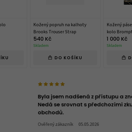
olo
Kožený popruh na kalhoty
Kožený páse
Brooks Trouser Strap
kolo Bromp
540 Kč
1 000 Kč
Skladem
Skladem
ÍKU
DO KOŠÍKU
D
deno v názvu -
Byla jsem nadšená z přístupu a zn
oží, které v
Nedá se srovnat s předchozími zku
obchodů.
Ověřený zákazník
05.05.2026