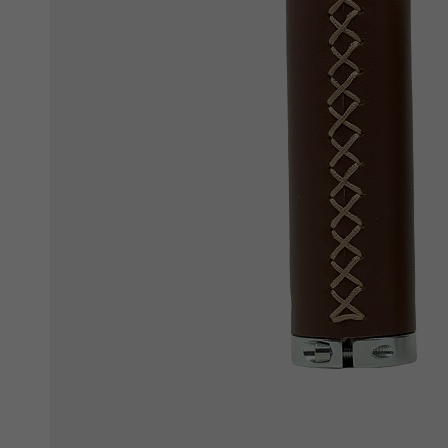
Ochranné fólie
Láhve a bidony
Péče o kolo
Stojánky
Vouchery