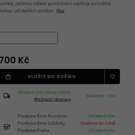
vzhled, zatímco měkké polstrování zajišťuje pohodlný
úchop i při delších cestách.
Více
Blatníky
Nářadí
700 Kč
Držáky na kola
VLOŽIT DO KOŠÍKU
Skladem pro nákup online
Skladem > 5ks
Možnosti dopravy
Zrcátka
Prodejna Brno Komárov
Skladem 4 ks
Prodejna Brno Lužánky
Dodáme do 3 dnů
Prodejna Praha
Skladem 3 ks