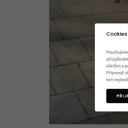
Cookies
Používáme 
přizpůsobe
účelům a p
Přijmout v
ten nejlepš
PŘI