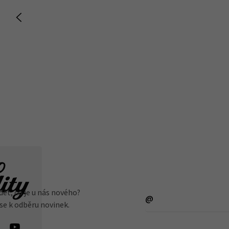
dět, co je u nás nového?
 se k odběru novinek.