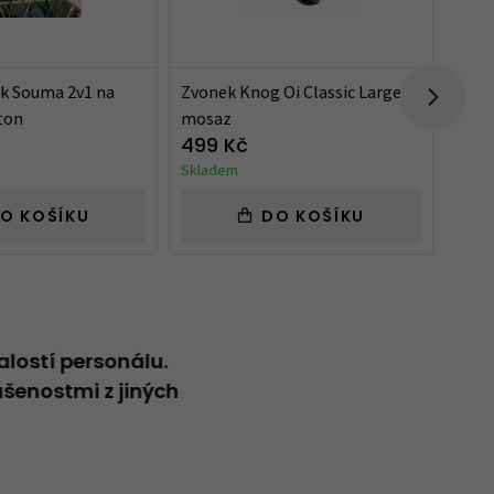
k Souma 2v1 na
Zvonek Knog Oi Classic Large,
Zvon
ton
mosaz
měď
499 Kč
499
Skladem
Skla
O KOŠÍKU
DO KOŠÍKU
alostí personálu.
Neformální přátelský přístup
šenostmi z jiných
Vladimír
20.04.2026