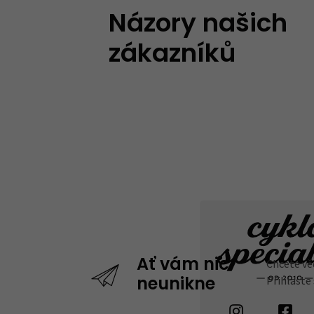
Názory našich
zákazníků
Chcete vě
Ať vám nic
Přihlaste
neunikne