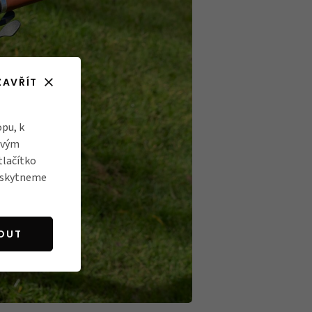
ZAVŘÍT
pu, k
ovým
tlačítko
poskytneme
OUT