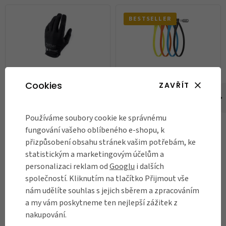
BESTSELLER
Cookies
ZAVŘÍT
Cyklistické rukavice Chrome
Zámek na kolo Hiplok Z lok, 4
Gloves 2.0, black
ks
899 Kč
999 Kč
Používáme soubory cookie ke správnému
fungování vašeho oblíbeného e-shopu, k
Skladem
Skladem
přizpůsobení obsahu stránek vašim potřebám, ke
statistickým a marketingovým účelům a
DO KOŠÍKU
DO KOŠÍKU
personalizaci reklam od
Googlu
i dalších
společností. Kliknutím na tlačítko Přijmout vše
nám udělíte souhlas s jejich sběrem a zpracováním
a my vám poskytneme ten nejlepší zážitek z
RECENZE
nakupování.
Názory našich zákazníků