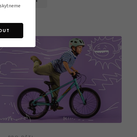
PŘEČÍST
poskytneme
OUT