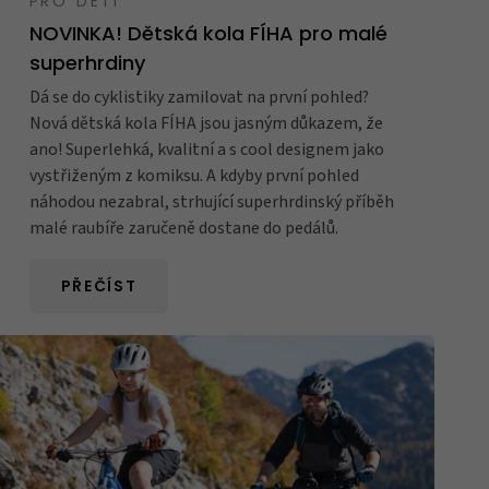
PRO DĚTI
NOVINKA! Dětská kola FÍHA pro malé
superhrdiny
Dá se do cyklistiky zamilovat na první pohled?
Nová dětská kola FÍHA jsou jasným důkazem, že
ano! Superlehká, kvalitní a s cool designem jako
vystřiženým z komiksu. A kdyby první pohled
náhodou nezabral, strhující superhrdinský příběh
malé raubíře zaručeně dostane do pedálů.
PŘEČÍST