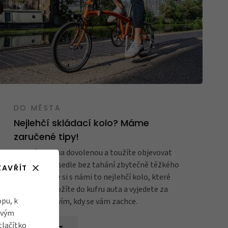
DO MĚSTA
Nejlehčí skládací kolo? Máme
zaručené tipy!
Chystáte se na dovolenou a toužíte objevovat
krásy okolí v sedle bez tahání zbytečně těžkého
ZAVŘÍT
kola? Vyberte si s námi to nejlehčí kolo, které
jednoduše složíte do kufru auta a vyjedete za
pu, k
dobrodružstvím, kdy se vám zachce.
ovým
tlačítko