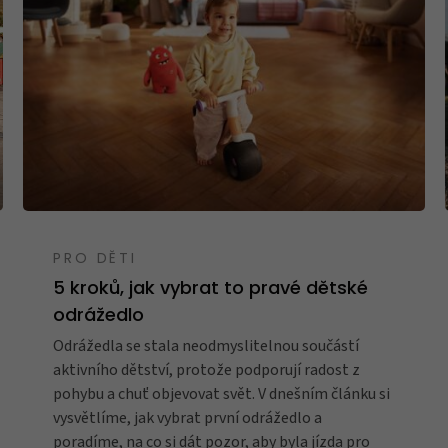
Tachometry
Košíky na láhve
Dětské sedačky a tažná lana
PRO DĚTI
5 kroků, jak vybrat to pravé dětské
odrážedlo
Odrážedla se stala neodmyslitelnou součástí
Péče o tělo
aktivního dětství, protože podporují radost z
pohybu a chuť objevovat svět. V dnešním článku si
vysvětlíme, jak vybrat první odrážedlo a
poradíme, na co si dát pozor, aby byla jízda pro
Literatura