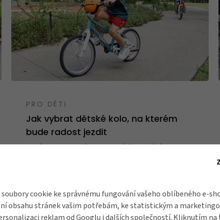
PRO DĚTI
Jak vybrat dětské kolo, na kterém
bude radost jezdit
Nevíte si rady, jaké kolo pro dítě z dnešní
nepřeberné nabídky vybrat? Nebojte, s Ondrou to
zvládne každý! V dnešním článku vám zakladatel
Cyklospecialit Ondra Brunecký prozradí 6
soubory cookie ke správnému fungování vašeho oblíbeného e-sho
klíčových parametrů, podle kterých snadno
ní obsahu stránek vašim potřebám, ke statistickým a marketing
vyberete to nejlepší dětské kolo pro vašeho
ersonalizaci reklam od
Googlu
i dalších společností. Kliknutím na 
malého cyklistu.